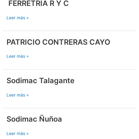
FERRETRIA R Y C
FERRETRIA
R
Y
Leer más »
C
PATRICIO CONTRERAS CAYO
PATRICIO
CONTRERAS
CAYO
Leer más »
Sodimac Talagante
Sodimac
Talagante
Leer más »
Sodimac Ñuñoa
Sodimac
Ñuñoa
Leer más »