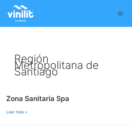
Ir
al
contenido
Región
Metropolitana de
Santiago
Zona Sanitaria Spa
Zona
Sanitaria
Spa
Leer más »