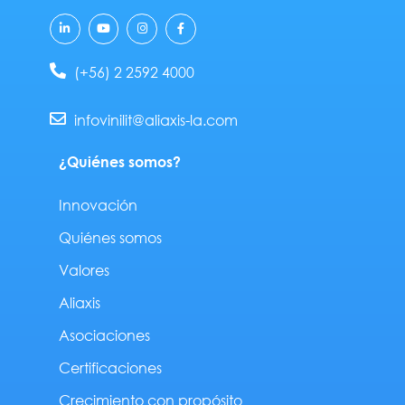
L
Y
I
F
i
o
n
a
n
u
s
c
k
t
t
e
e
u
a
b
(+56) 2 2592 4000
d
b
g
o
i
e
r
o
n
a
k
-
m
-
infovinilit@aliaxis-la.com
i
f
n
¿Quiénes somos?
Innovación
Quiénes somos
Valores
Aliaxis
Asociaciones
Certificaciones
Crecimiento con propósito