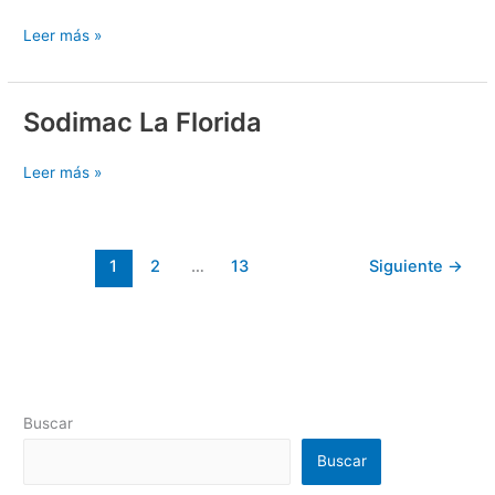
Tobalaba
Leer más »
Sodimac La Florida
Sodimac
La
Florida
Leer más »
1
2
…
13
Siguiente
→
Buscar
Buscar