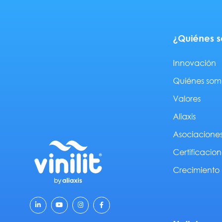
¿Quiénes 
Innovación
Quiénes som
Valores
Aliaxis
Asociacione
Certificacion
Crecimiento 
L
Y
I
F
i
o
n
a
n
u
s
c
k
t
t
e