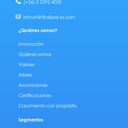
(+56) 2 2592 4000
d
b
g
o
i
e
r
o
n
a
k
-
m
-
infovinilit@aliaxis-la.com
i
f
n
¿Quiénes somos?
Innovación
Quiénes somos
Valores
Aliaxis
Asociaciones
Certificaciones
Crecimiento con propósito
Segmentos