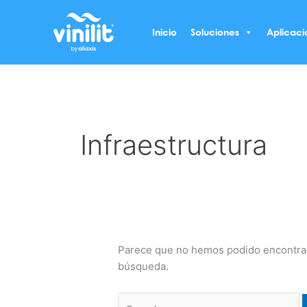
Ir
Buscar
al
por:
Inicio
Soluciones
Aplicaci
contenido
Infraestructura
Parece que no hemos podido encontrar
búsqueda.