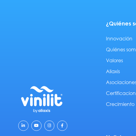
¿Quiénes 
Innovación
Quiénes som
Valores
Aliaxis
Asociacione
Certificacion
Crecimiento 
L
Y
I
F
i
o
n
a
n
u
s
c
k
t
t
e