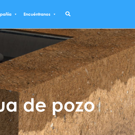
Buscar
pañía
Encuéntranos
ua de pozo