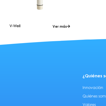
V-Well
Ver más
¿Quiénes 
Innovación
Quiénes som
Valores