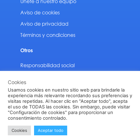
Únete a nuestro equipo
Aviso de cookies
Aviso de privacidad
Términos y condiciones
Otros
Responsabilidad social
Sustentabilidad
Cookies
Descargas
Usamos cookies en nuestro sitio web para brindarle la
experiencia más relevante recordando sus preferencias y
visitas repetidas. Al hacer clic en "Aceptar todo", acepta
el uso de TODAS las cookies. Sin embargo, puede visitar
"Configuración de cookies" para proporcionar un
Vinilit Todos los derechos reservados © 2024
consentimiento controlado.
Cookies
Aceptar todo
Designed by
Interaction