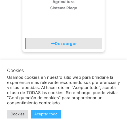
Agricultura
Sistema Riego
Descargar
Cookies
Usamos cookies en nuestro sitio web para brindarle la
experiencia más relevante recordando sus preferencias y
Vinilit-by-aliaxis_Ficha-valvulas-
visitas repetidas. Al hacer clic en "Aceptar todo", acepta
el uso de TODAS las cookies. Sin embargo, puede visitar
Industriales
"Configuración de cookies" para proporcionar un
Agricultura
consentimiento controlado.
Sistema Riego
Cookies
Aceptar todo