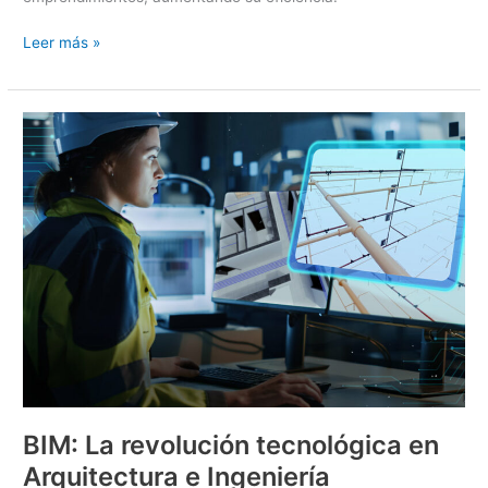
Leer más »
BIM:
La
revolución
tecnológica
en
Arquitectura
e
Ingeniería
BIM: La revolución tecnológica en
Arquitectura e Ingeniería