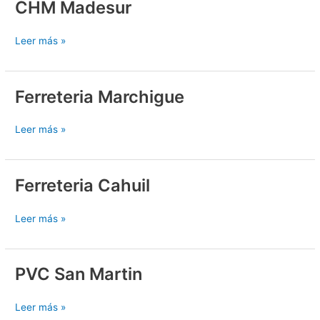
CHM Madesur
CHM
Madesur
Leer más »
Ferreteria Marchigue
Ferreteria
Marchigue
Leer más »
Ferreteria Cahuil
Ferreteria
Cahuil
Leer más »
PVC San Martin
PVC
San
Martin
Leer más »