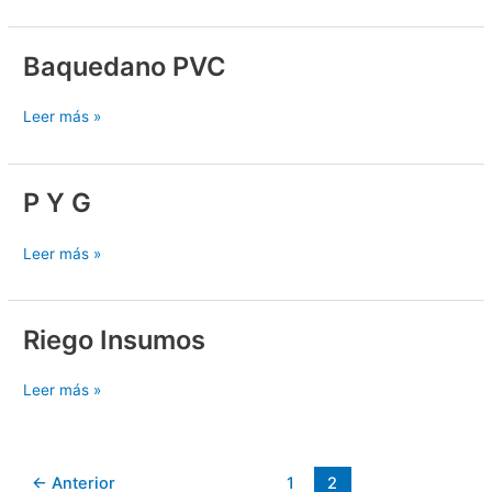
Baquedano PVC
Baquedano
PVC
Leer más »
P Y G
P
Y
G
Leer más »
Riego Insumos
Riego
Insumos
Leer más »
←
Anterior
1
2