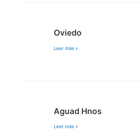
Oviedo
Oviedo
Leer más »
Aguad Hnos
Aguad
Hnos
Leer más »