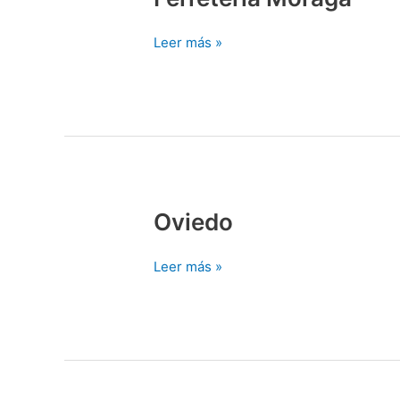
Moraga
Leer más »
Oviedo
Oviedo
Leer más »