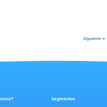
2
Siguiente
→
somos?
Segmentos