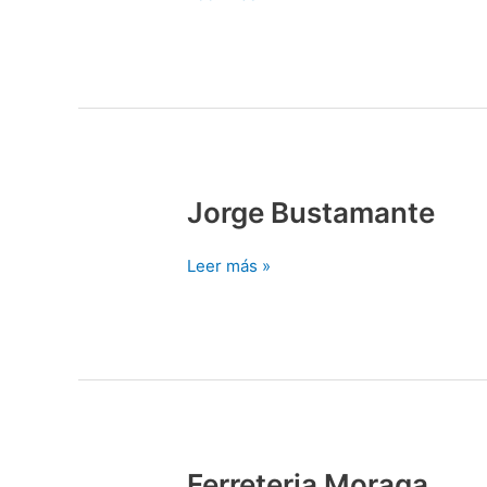
Jorge Bustamante
Jorge
Bustamante
Leer más »
Ferreteria Moraga
Ferreteria