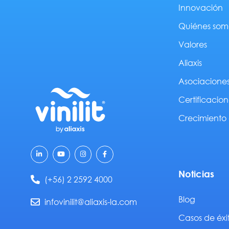
Innovación
Quiénes som
Valores
Aliaxis
Asociacione
Certificacion
Crecimiento 
L
Y
I
F
i
o
n
a
n
u
s
c
k
t
t
e
Noticias
e
u
a
b
(+56) 2 2592 4000
d
b
g
o
i
e
r
o
n
a
k
Blog
infovinilit@aliaxis-la.com
-
m
-
i
f
n
Casos de éxi