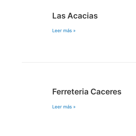
Las Acacias
Las
Acacias
Leer más »
Ferreteria Caceres
Ferreteria
Caceres
Leer más »