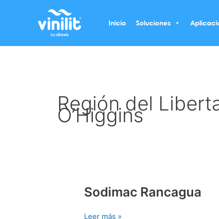
Ir
al
Inicio
Soluciones
Aplicaci
contenido
Región del Libert
O’Higgins
Sodimac Rancagua
Sodimac
Rancagua
Leer más »