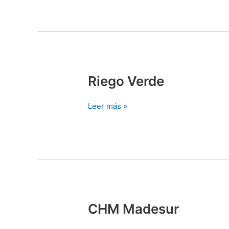
Riego Verde
Riego
Verde
Leer más »
CHM Madesur
CHM
Madesur