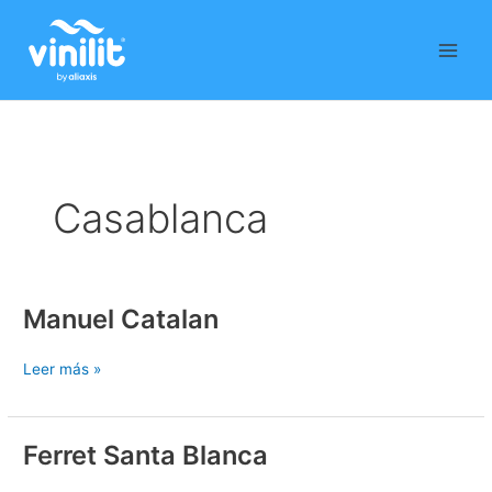
Ir
al
contenido
Casablanca
Manuel Catalan
Manuel
Catalan
Leer más »
Ferret Santa Blanca
Ferret
Santa