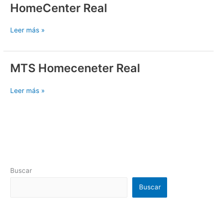
HomeCenter Real
HomeCenter
Real
Leer más »
MTS Homeceneter Real
MTS
Homeceneter
Real
Leer más »
Buscar
Buscar