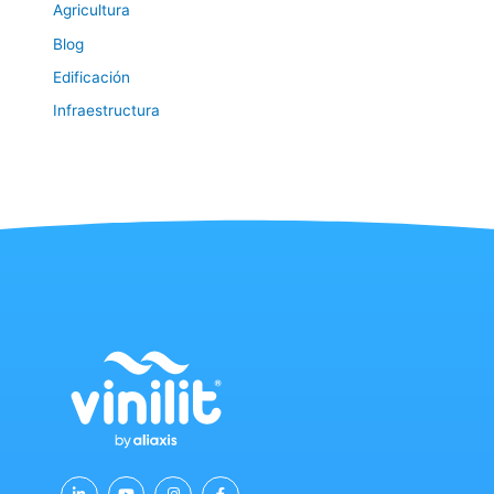
Agricultura
Blog
Edificación
Infraestructura
L
Y
I
F