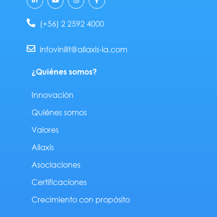
i
o
n
a
n
u
s
c
k
t
t
e
e
u
a
b
(+56) 2 2592 4000
d
b
g
o
i
e
r
o
n
a
k
-
m
-
infovinilit@aliaxis-la.com
i
f
n
¿Quiénes somos?
Innovación
Quiénes somos
Valores
Aliaxis
Asociaciones
Certificaciones
Crecimiento con propósito