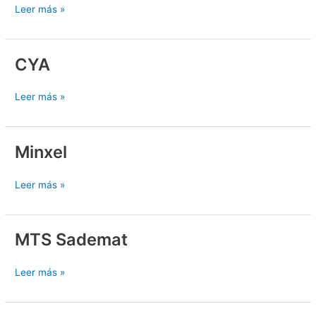
Leer más »
CYA
CYA
Leer más »
Minxel
Minxel
Leer más »
MTS Sademat
MTS
Sademat
Leer más »