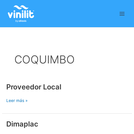
Ir
al
contenido
COQUIMBO
Proveedor Local
Proveedor
Local
Leer más »
Dimaplac
Dimaplac