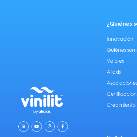
¿Quiénes 
Innovación
Quiénes som
Valores
Aliaxis
Asociacione
Certificacion
Crecimiento 
L
Y
I
F
i
o
n
a
n
u
s
c
k
t
t
e