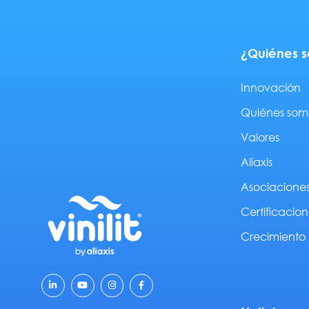
¿Quiénes 
Innovación
Quiénes som
Valores
Aliaxis
Asociacione
Certificacion
Crecimiento 
L
Y
I
F
i
o
n
a
n
u
s
c
k
t
t
e