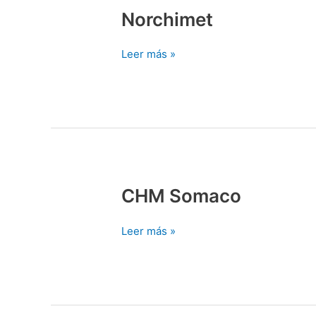
Norchimet
Norchimet
Leer más »
CHM Somaco
CHM
Somaco
Leer más »