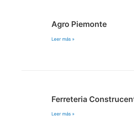
Agro Piemonte
Agro
Piemonte
Leer más »
Ferreteria Construcen
Ferreteria
Construcenter
Leer más »