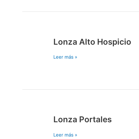
Lonza Alto Hospicio
Lonza
Alto
Hospicio
Leer más »
Lonza Portales
Lonza
Portales
Leer más »