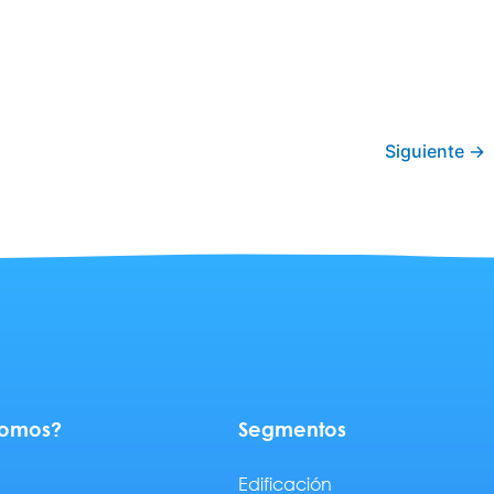
2
Siguiente
→
somos?
Segmentos
Edificación