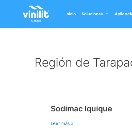
Ir
al
Inicio
Soluciones
Aplicaci
contenido
Región de Tarapa
Sodimac Iquique
Sodimac
Iquique
Leer más »