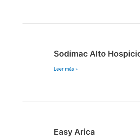
Sodimac Alto Hospici
Sodimac
Alto
Hospicio
Leer más »
Easy Arica
Easy
Arica