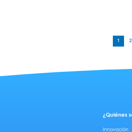
1
¿Quiénes 
Innovación