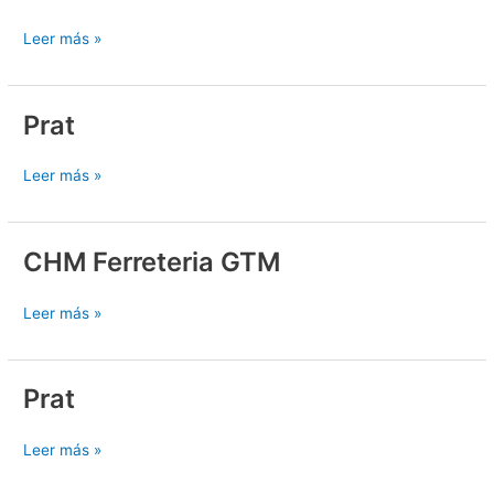
Leer más »
Prat
Prat
Leer más »
CHM Ferreteria GTM
CHM
Ferreteria
GTM
Leer más »
Prat
Prat
Leer más »