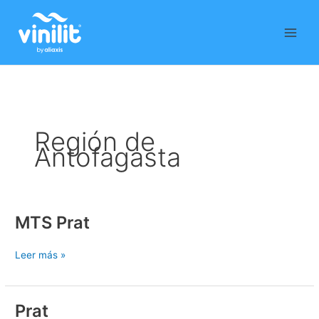
Ir
al
contenido
Región de
Antofagasta
MTS Prat
MTS
Prat
Leer más »
Prat
Prat