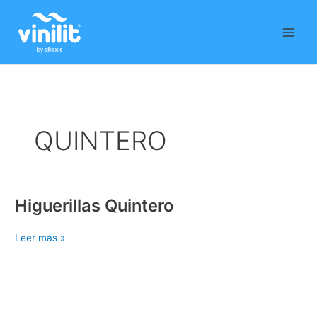
Ir
al
contenido
QUINTERO
Higuerillas Quintero
Higuerillas
Quintero
Leer más »