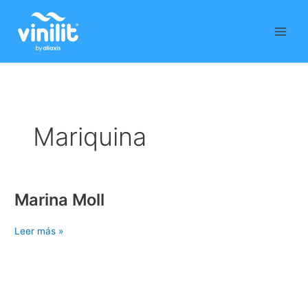
Ir
al
contenido
Mariquina
Marina Moll
Marina
Moll
Leer más »