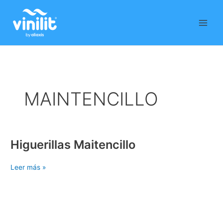
Ir
al
contenido
MAINTENCILLO
Higuerillas Maitencillo
Higuerillas
Maitencillo
Leer más »