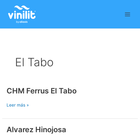
Ir
al
contenido
El Tabo
CHM Ferrus El Tabo
CHM
Ferrus
El
Leer más »
Tabo
Alvarez Hinojosa
Alvarez
Hinojosa