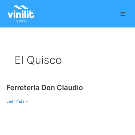
Ir
al
contenido
El Quisco
Ferreteria Don Claudio
Ferreteria
Don
Claudio
Leer más »