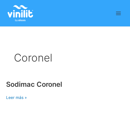
Ir
al
contenido
Coronel
Sodimac Coronel
Sodimac
Coronel
Leer más »