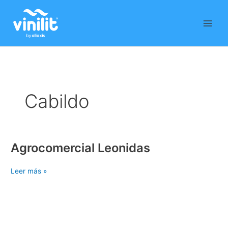
Ir
al
contenido
Cabildo
Agrocomercial Leonidas
Agrocomercial
Leonidas
Leer más »