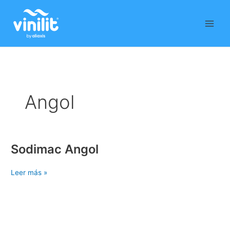
Ir
al
contenido
Angol
Sodimac Angol
Sodimac
Angol
Leer más »