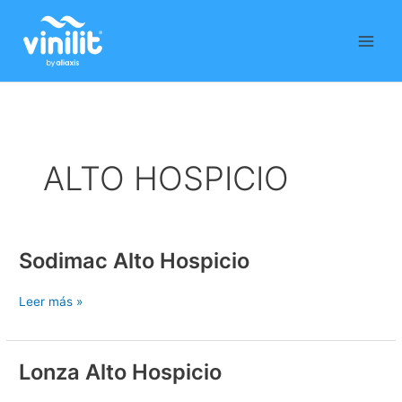
Ir
al
contenido
ALTO HOSPICIO
Sodimac Alto Hospicio
Sodimac
Alto
Hospicio
Leer más »
Lonza Alto Hospicio
Lonza
Alto