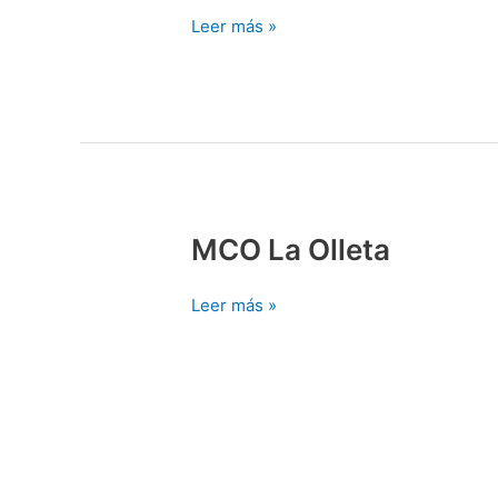
Leer más »
MCO La Olleta
MCO
La
Olleta
Leer más »