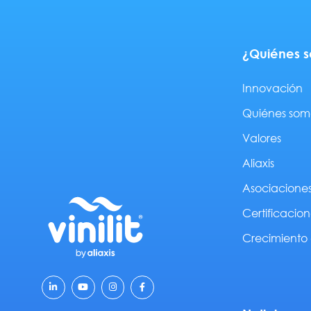
¿Quiénes 
Innovación
Quiénes som
Valores
Aliaxis
Asociacione
Certificacion
Crecimiento 
L
Y
I
F
i
o
n
a
n
u
s
c
k
t
t
e