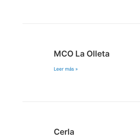
MCO La Olleta
MCO
La
Olleta
Leer más »
Cerla
Cerla