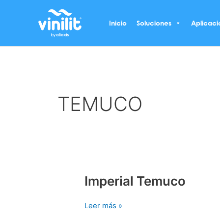
Ir
al
Inicio
Soluciones
Aplicaci
contenido
TEMUCO
Imperial Temuco
Imperial
Temuco
Leer más »