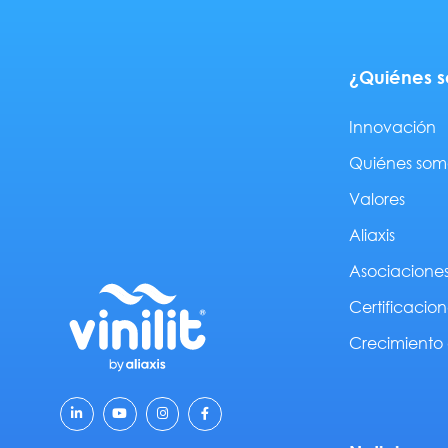
¿Quiénes 
Innovación
Quiénes som
Valores
Aliaxis
Asociacione
Certificacion
Crecimiento 
L
Y
I
F
i
o
n
a
n
u
s
c
k
t
t
e