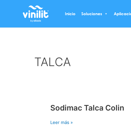
Ir
al
Inicio
Soluciones
Aplicaci
contenido
TALCA
Sodimac Talca Colin
Sodimac
Talca
Colin
Leer más »