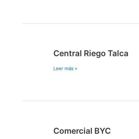
Central Riego Talca
Central
Riego
Talca
Leer más »
Comercial BYC
Comercial
BYC