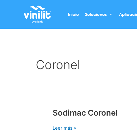
Ir
al
Inicio
Soluciones
Aplicaci
contenido
Coronel
Sodimac Coronel
Sodimac
Coronel
Leer más »