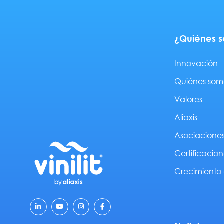
¿Quiénes 
Innovación
Quiénes som
Valores
Aliaxis
Asociacione
Certificacion
Crecimiento 
L
Y
I
F
i
o
n
a
n
u
s
c
k
t
t
e