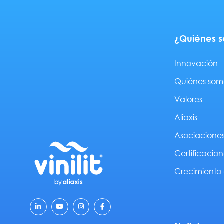
¿Quiénes 
Innovación
Quiénes som
Valores
Aliaxis
Asociacione
Certificacion
Crecimiento 
L
Y
I
F
i
o
n
a
n
u
s
c
k
t
t
e