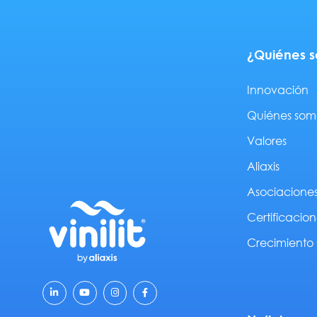
¿Quiénes 
Innovación
Quiénes som
Valores
Aliaxis
Asociacione
Certificacion
Crecimiento 
L
Y
I
F
i
o
n
a
n
u
s
c
k
t
t
e