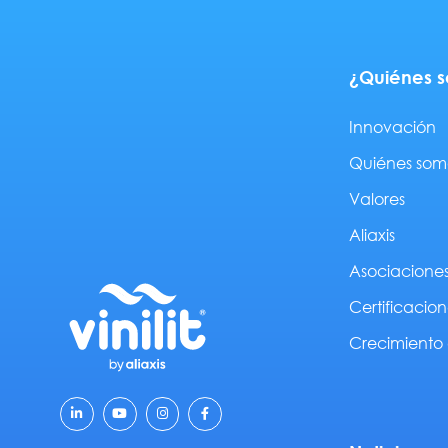
¿Quiénes 
Innovación
Quiénes som
Valores
Aliaxis
Asociacione
Certificacion
Crecimiento 
L
Y
I
F
i
o
n
a
n
u
s
c
k
t
t
e