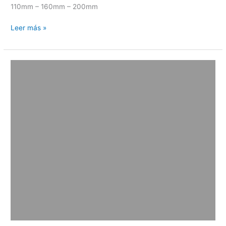
110mm – 160mm – 200mm
Leer más »
Sistema
de
ventilación
de
drenaje
activo
studor