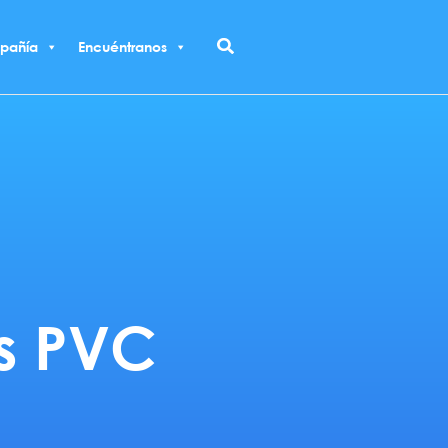
Buscar
pañía
Encuéntranos
os PVC