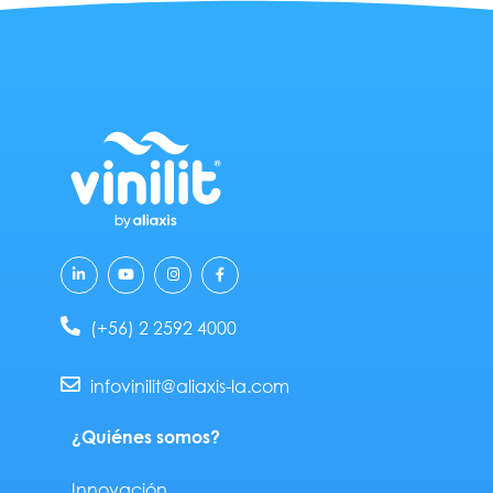
L
Y
I
F
i
o
n
a
n
u
s
c
k
t
t
e
e
u
a
b
(+56) 2 2592 4000
d
b
g
o
i
e
r
o
n
a
k
-
m
-
infovinilit@aliaxis-la.com
i
f
n
¿Quiénes somos?
Innovación