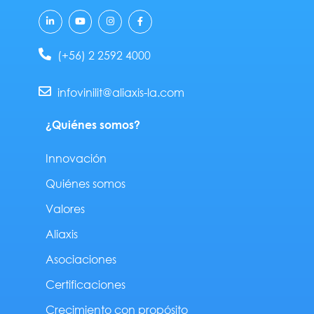
L
Y
I
F
i
o
n
a
n
u
s
c
k
t
t
e
e
u
a
b
(+56) 2 2592 4000
d
b
g
o
i
e
r
o
n
a
k
-
m
-
infovinilit@aliaxis-la.com
i
f
n
¿Quiénes somos?
Innovación
Quiénes somos
Valores
Aliaxis
Asociaciones
Certificaciones
Crecimiento con propósito